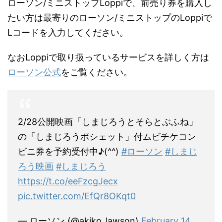
ローソン/ミニストップLoppiで、前売り券を購入し
たい方は最寄りのローソン/ミニストップのLoppiで
Lコードを入力してください。
なおLoppiで取り扱っているサービスを詳しく方は
ローソン公式
をご覧ください。
2/28公開映画「しまじろうとそらとぶふね」
の「しまじろうポシェット」付ムビチケコン
ビニ券を予約受付中♪(^^)
#ローソン
#しまじ
ろう映画
#しまじろう
https://t.co/eeFzcgJecx
pic.twitter.com/EfQr8OKqt0
— ローソン (@akiko_lawson)
February 14,